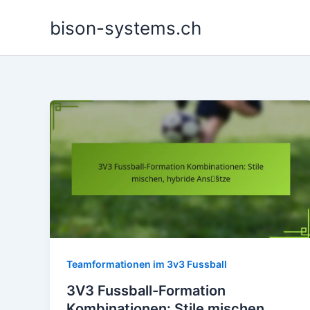
Skip
bison-systems.ch
to
content
Teamformationen im 3v3 Fussball
3V3 Fussball-Formation
Kombinationen: Stile mischen,