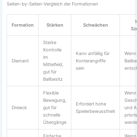
Seiten-by-Seiten-Vergleich der Formationen
Formation
Stärken
Schwächen
Sz
Starke
Kontrolle
Kann anfällig für
Wenn 
im
Diamant
Konterangriffe
Ballbe
Mittelfeld,
sein
entsc
gut für
Ballbesitz
Flexible
Wenn
Bewegung,
Gesch
Erfordert hohe
Dreieck
gut für
und Ag
Spielerbewusstheit
schnelle
prioris
Übergänge
werd
Einfache
Wenn